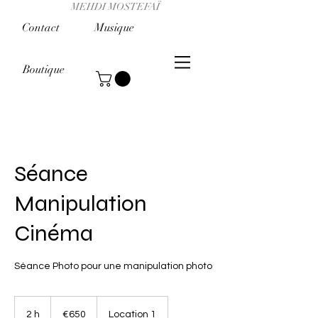
MEHDI MOSTEFAÏ
Contact
Musique
Boutique
Séance
Manipulation
Cinéma
Séance Photo pour une manipulation photo
650
euros
2 h
2
€650
Location 1