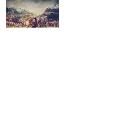
Coordonnées
Paris, France
© 2023 par Mehdi Mostefaï