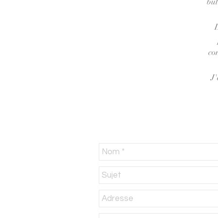
but
L
co
J'