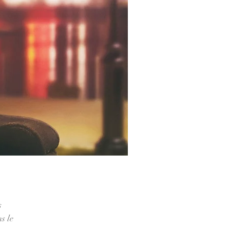
s
s le