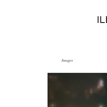
I
Images