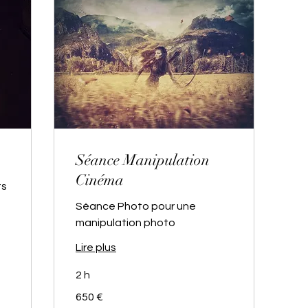
Séance Manipulation
Cinéma
ts
Séance Photo pour une
manipulation photo
Lire plus
2 h
650
650 €
euros