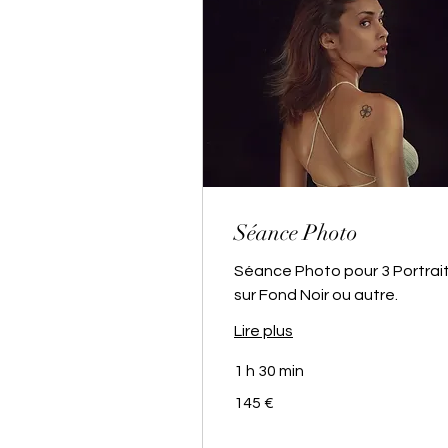
Séance Photo
Séance Photo pour 3 Portrai
sur Fond Noir ou autre.
Lire plus
1 h 30 min
145
145 €
euros